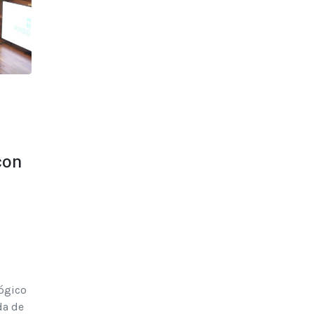
con
lógico
da de