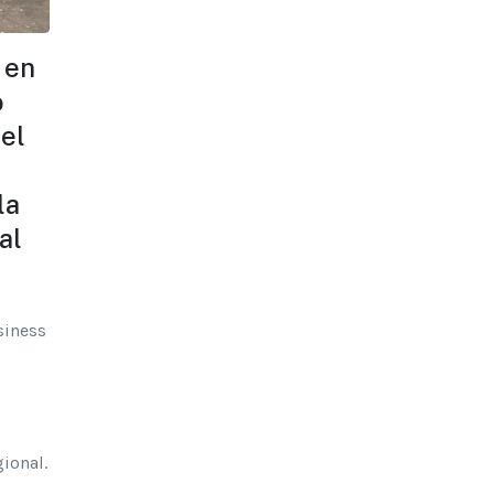
 en
o
el
la
al
siness
ional.