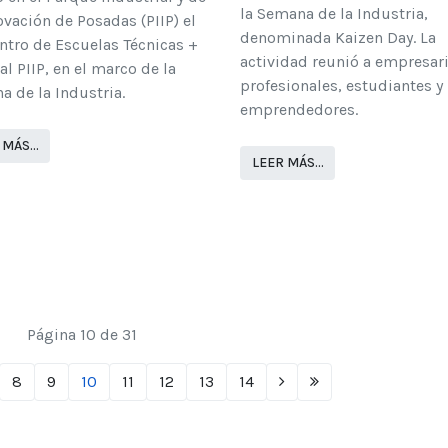
la Semana de la Industria,
ovación de Posadas (PIIP) el
denominada Kaizen Day. La
ntro de Escuelas Técnicas +
actividad reunió a empresari
 al PIIP, en el marco de la
profesionales, estudiantes y
 de la Industria.
emprendedores.
 MÁS…
LEER MÁS…
Página 10 de 31
8
9
10
11
12
13
14