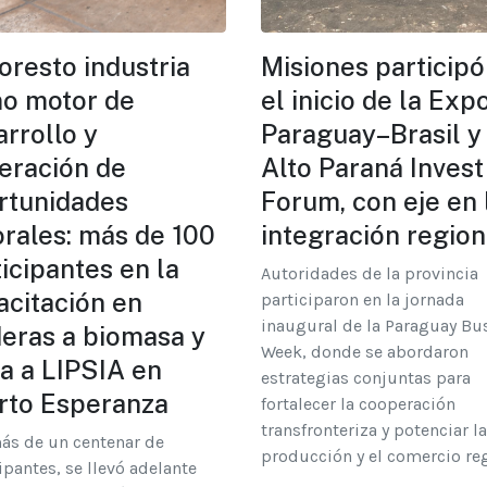
oresto industria
Misiones participó
o motor de
el inicio de la Exp
rrollo y
Paraguay–Brasil y 
eración de
Alto Paraná Invest
rtunidades
Forum, con eje en 
orales: más de 100
integración region
icipantes en la
Autoridades de la provincia
acitación en
participaron en la jornada
inaugural de la Paraguay Bu
deras a biomasa y
Week, donde se abordaron
ta a LIPSIA en
estrategias conjuntas para
rto Esperanza
fortalecer la cooperación
transfronteriza y potenciar la
ás de un centenar de
producción y el comercio reg
ipantes, se llevó adelante