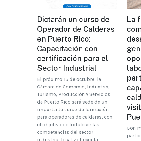
Dictarán un curso de
La f
Operador de Calderas
com
en Puerto Rico:
desa
Capacitación con
gen
certificación para el
opo
Sector Industrial
lab
part
El próximo 15 de octubre, la
cap
Cámara de Comercio, Industria,
Turismo, Producción y Servicios
cal
de Puerto Rico será sede de un
visi
importante curso de formación
Pue
para operadores de calderas, con
el objetivo de fortalecer las
Con m
competencias del sector
partic
industrial local y ofrecer la