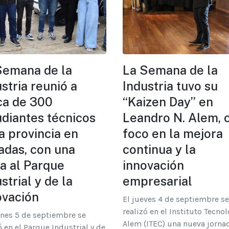
Semana de la
La Semana de la
stria reunió a
Industria tuvo su
ca de 300
“Kaizen Day” en
udiantes técnicos
Leandro N. Alem, 
a provincia en
foco en la mejora
adas, con una
continua y la
ta al Parque
innovación
strial y de la
empresarial
ovación
El jueves 4 de septiembre se
realizó en el Instituto Tecno
rnes 5 de septiembre se
Alem (ITEC) una nueva jorna
ó en el Parque Industrial y de